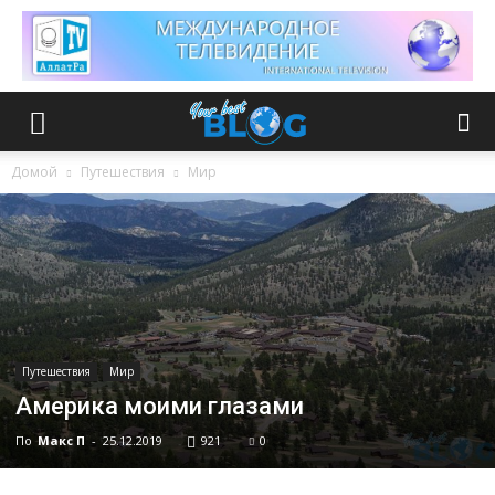
Домой
Путешествия
Мир
Путешествия
Мир
Америка моими глазами
По
Макс П
-
25.12.2019
921
0