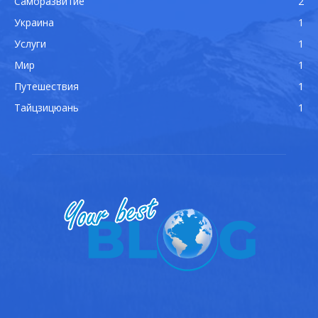
Саморазвитие
2
Украина
1
Услуги
1
Мир
1
Путешествия
1
Тайцзицюань
1