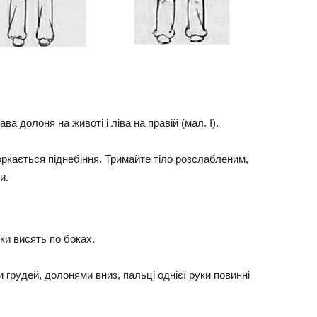
ва долоня на животі і ліва на правій (мал. I).
торкається піднебіння. Тримайте тіло розслабленим,
и.
уки висять по боках.
и грудей, долонями вниз, пальці однієї руки повинні