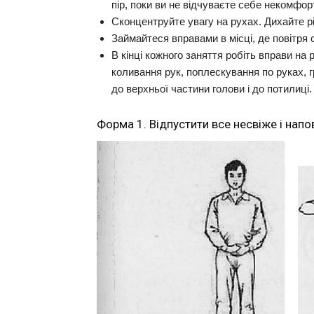
пір, поки ви не відчуваєте себе некомфо
Сконцентруйте увагу на рухах. Дихайте р
Займайтеся вправами в місці, де повітря с
В кінці кожного заняття робіть вправи на
коливання рук, поплескування по руках, гр
до верхньої частини голови і до потилиці.
Форма 1. Відпустити все несвіже і нап