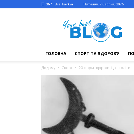
C
36
П’ятниця, 7 Серпня, 2026
Bila Tserkva
Твій
кращий
блог
ГОЛОВНА
СПОРТ ТА ЗДОРОВ’Я
П
Додому
Спорт
20 форм здоров’я і довголіття