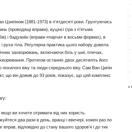
 Цзипіном (1881-1973) в п’ятдесяті роки. Грунтуючись
нь (проводящі вправи), вуцінсі (гра з п’ятьма
лобів) і бадуаніін (вправи «парча» в восьми формах), в
к і рухи тіла. Регулярна практика цього набору довела
нічних захворювань, включаючи біль у шиї, плечах,
ахворювання. Протягом останніх двох десятиліть його
о похилого віку та люди середнього віку. Сам Ван Ципін
кт, що він дожив до 93 років, показує, що цей комплекс
« 
гу:
 якщо ви хочете отримати від них користь.
уйтеся два рази в день, вранці і ввечері, кожен раз по
 вправ, відповідно до стану вашого здоров’я і до тих