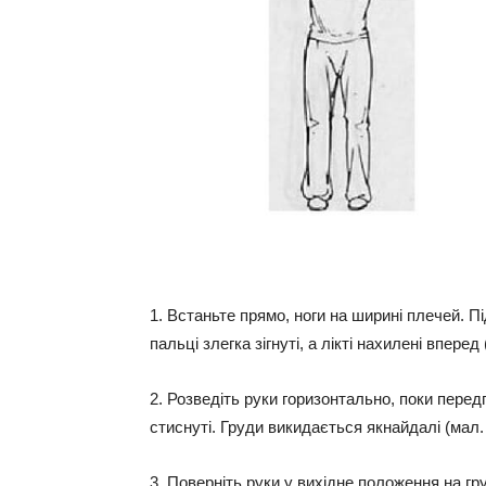
1. Встаньте прямо, ноги на ширині плечей. Пі
пальці злегка зігнуті, а лікті нахилені вперед 
2. Розведіть руки горизонтально, поки перед
стиснуті. Груди викидається якнайдалі (мал. 
3. Поверніть руки у вихідне положення на гр