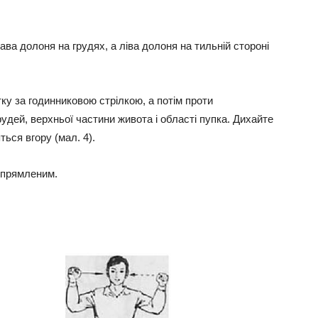
ава долоня на грудях, а ліва долоня на тильній стороні
ку за годинниковою стрілкою, а потім проти
рудей, верхньої частини живота і області пупка. Дихайте
ться вгору (мал. 4).
ипрямленим.