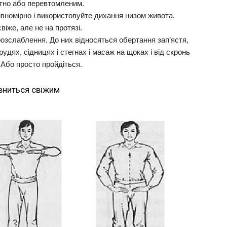
ртно або перевтомленим.
івномірно і використовуйте дихання низом живота.
віже, але не на протязі.
 розслаблення. До них відносяться обертання зап’ястя,
удях, сідницях і стегнах і масаж на щоках і від скронь
 Або просто пройдіться.
овниться свіжим