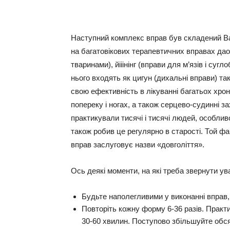
Share
Наступний комплекс вправ був складений Ван
на багатовікових терапевтичних вправах даои
тваринами), йііінінг (вправи для м’язів і суг
нього входять як цигун (дихальні вправи) та
свою ефективність в лікуванні багатьох хро
попереку і ногах, а також серцево-судинні з
практикували тисячі і тисячі людей, особлив
також робив це регулярно в старості. Той фа
вправ заслуговує назви «довголіття».
Ось деякі моменти, на які треба звернути ува
Будьте наполегливими у виконанні вправ,
Повторіть кожну форму 6-36 разів. Практик
30-60 хвилин. Поступово збільшуйте обсяг