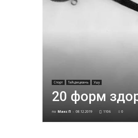
Спорт
Тайцзицюань
Ушу
20 форм здор
по
Макс П
-
08.12.2019
1106
0