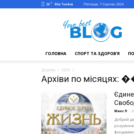
C
26
П’ятниця, 7 Серпня, 2026
Bila Tserkva
Твій
кращий
блог
ГОЛОВНА
СПОРТ ТА ЗДОРОВ’Я
П
Додому
2020
Архіви по місяцях: 
Єдине
Свобо
Макс П
-
2
Добрий де
розуміння
фундамент