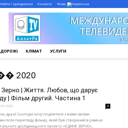
Увійти / приєднатися
Контакти
Мова:
ОДОРОЖІ
КЛІМАТ
УСЛУГИ
Ӧ��� 2020
 Зерно | Життя. Любов, що дарує
ду | Фільм другий. Частина 1
0.01.2020
0
нь друзі! Сьогодні хочу поділитися з вами своїми
ми після перегляду фільму, який був створений в рамках
ального дослідницького проекту «ЄДИНЕ ЗЕРНО»,