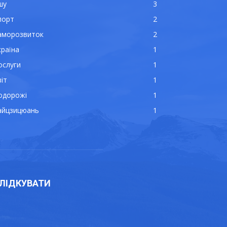
шу
3
порт
2
аморозвиток
2
країна
1
ослуги
1
іт
1
одорожі
1
айцзицюань
1
ЛІДКУВАТИ