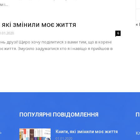
 і...
, які змінили моє життя
« 
1.01.2020
6
нь друзі! Щиро хочу поділитися з вами тим, що в корені
оє життя. Змусило задуматися хто я і навіщо я прийшов в
ПОПУЛЯРНІ ПОВІДОМЛЕННЯ
П
,
Книги, які змінили моє життя
К
01.01.2020