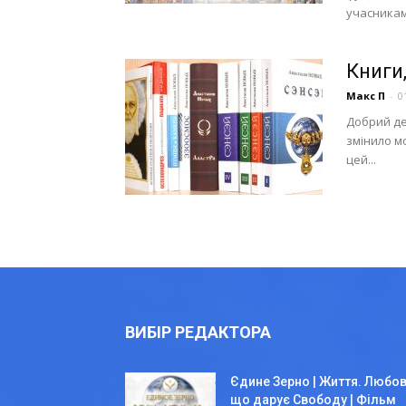
учасниками
Книги
Макс П
-
0
Добрий де
змінило м
цей...
ВИБІР РЕДАКТОРА
Єдине Зерно | Життя. Любов
що дарує Свободу | Фільм