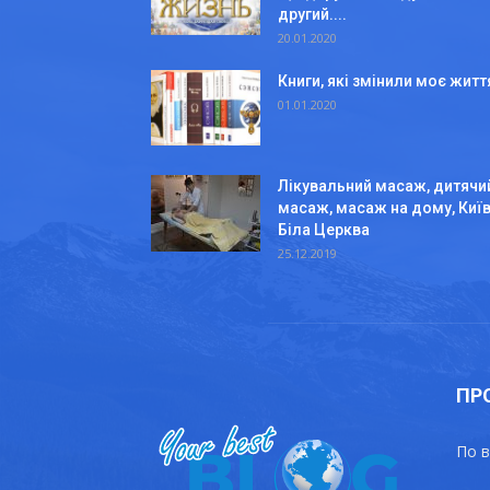
другий....
20.01.2020
Книги, які змінили моє житт
01.01.2020
Лікувальний масаж, дитячи
масаж, масаж на дому, Київ
Біла Церква
25.12.2019
ПР
По в