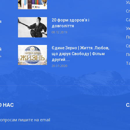
У
С
С
20 форм здоров’я і
я
довголіття
У
08.12.2019
П
Св
Єдине Зерно | Життя. Любов,
й
що дарує Свободу | Фільм
П
,
другий....
Т
20.01.2020
О НАС
С
опросам пишите на email