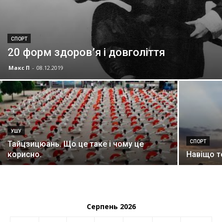
СПОРТ
20 форм здоров’я і довголіття
Макс П
-
08.12.2019
УШУ
СПОРТ
Тайцзицюань. Що це таке і чому це
корисно.
Навіщо т
Серпень 2026