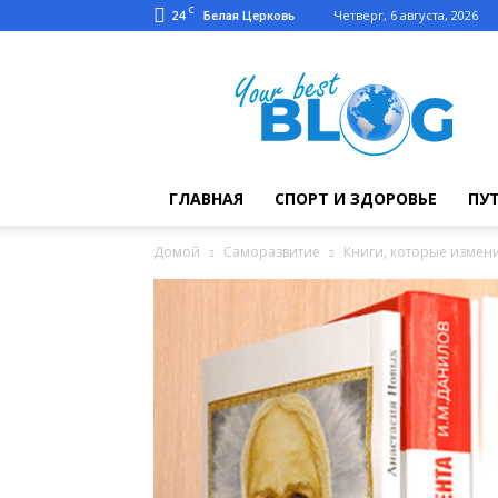
C
24
Четверг, 6 августа, 2026
Белая Церковь
Твой
лучший
блог
ГЛАВНАЯ
СПОРТ И ЗДОРОВЬЕ
ПУ
Домой
Саморазвитие
Книги, которые измен