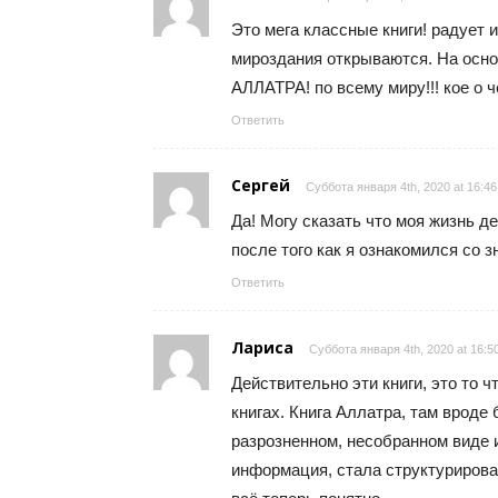
Это мега классные книги! радует 
мироздания открываются. На осно
АЛЛАТРА! по всему миру!!! кое о 
Ответить
Сергей
Суббота января 4th, 2020 at 16:46
Да! Могу сказать что моя жизнь де
после того как я ознакомился со 
Ответить
Лариса
Суббота января 4th, 2020 at 16:5
Действительно эти книги, это то ч
книгах. Книга Аллатра, там вроде 
разрозненном, несобранном виде и
информация, стала структурирова