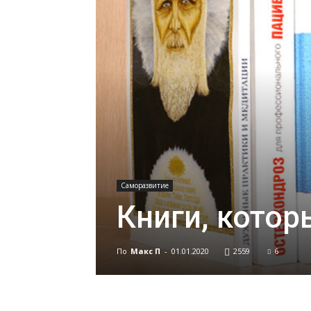
Саморазвитие
Книги, кото
По
Макс П
-
01.01.2020
2559
6