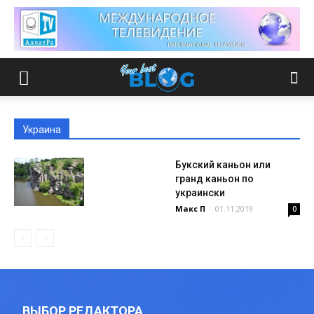
Украина
Букский каньон или
гранд каньон по
украински
Макс П
-
01.11.2019
0
ВЫБОР РЕДАКТОРА