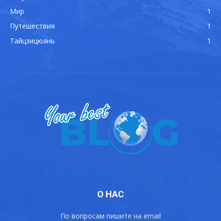
Мир
1
Путешествия
1
Тайцзицюань
1
О НАС
По вопросам пишите на email