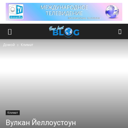
Домой
Климат
Климат
Вулкан Йеллоустоун